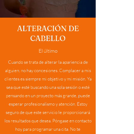
ALTERACIÓN DE
CABELLO
El último
Cuando se trata de alterar la apariencia de
alguien, no hay concesiones. Complacer a mis
clientes es siempre mi objetivo y mi misión. Ya
sea que esté buscando una sola sesión o esté
pensando en un proyecto más grande, puede
esperar profesionalismo y atención. Estoy
seguro de que este servicio le proporcionará
los resultados que desea. Póngase en contacto
hoy para programar una cita. No te